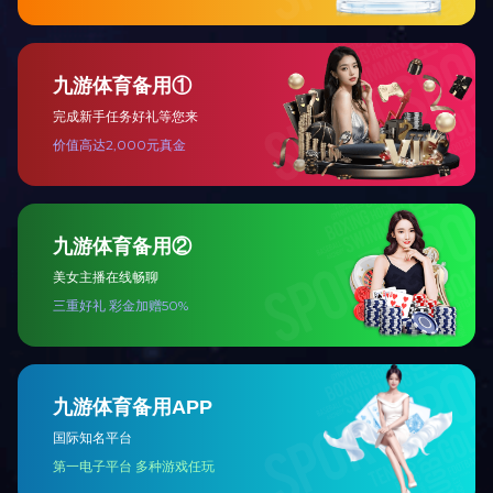
九游会
公司概况
产品介绍
·AG·「中国」
新闻中心
客户服务
官方网站
人才招聘
九游会
·AG·「中国」
官方网站
友情链接
Copyright © 2011 STOLZ(SHANGHAI)MACHINERY CO.,LTD.
沪ICP备11038712号-1