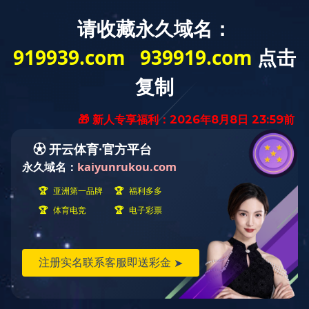
中文
|
日本語
九游会·AG·「中国」官方网站
九游会·AG·「中
国」官方网站
> 九
游会·AG·「中国」官方网站