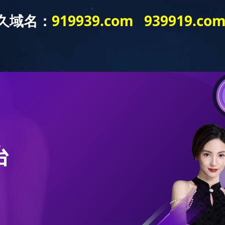
概况
产品介绍
新闻中心
客户