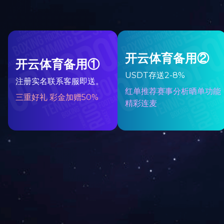
CZB-13 2种材料分歧阀