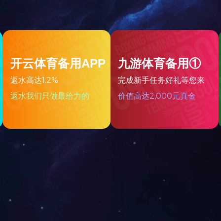
CZB-13 外置型控制箱
CZE 磁力架