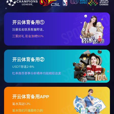
九游会·AG·「中国」官方网站
上一页
1
2
下一页
尾页
九游会
公司概况
产品介绍
·AG·「中国」
新闻中心
客户服务
官方网站
人才招聘
九游会
·AG·「中国」
官方网站
友情链接
Copyright © 2011 STOLZ(SHANGHAI)MACHINERY CO.,LTD.
沪ICP备11038712号-1
华体会体育
|
米兰在线注册
|
安博电子官方网站
|
mk手机注册
|
开云app