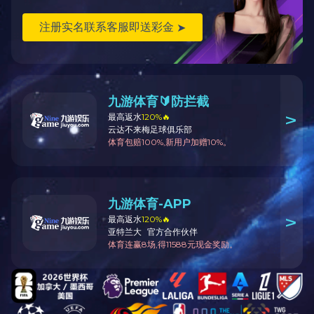
工作要求
任职要求：
1. 有一年以上机械类专业或从事过机械类销售者优先；
2. 能熟练掌握常用的电脑办公软件；
3. 会日语、英语者、男性优先；
4. 沟通能力强、谈吐清晰、能吃苦耐劳、能适应经常外地出
差；
5. 工作认真仔细、热情，有责任心，具有良好的团队合作能
力。
岗位描述：
1. 主要负责公司产品的国内市场渠道开拓与销售工作；
2. 开发新客户，与客户保持良好沟通，实时把握客户需求，
为客户提供主动、热情、满意、周到的服务；
3. 动态把握市场价格，定期向公司提供市场分析及预测报告
和个人工作周报。
投递简历