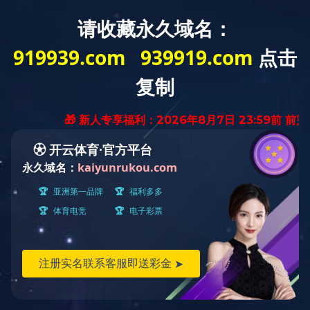
中文
|
日本語
人才招聘
九游会·AG·「中国」官方网站
>
人才招聘
设计员(电气)
招聘人数：2
-
工作地址：上海浦东新区航头大麦湾工业园区
年龄要求：25-40岁
学历要求：大专以上
待遇月薪：面议
工作要求